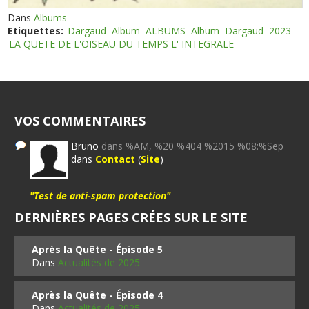
Dans
Albums
Etiquettes:
Dargaud
Album
ALBUMS
Album
Dargaud
2023
LA QUETE DE L'OISEAU DU TEMPS L' INTEGRALE
VOS COMMENTAIRES
Bruno
dans %AM, %20 %404 %2015 %08:%Sep
dans
Contact
(
Site
)
"Test de anti-spam protection"
DERNIÈRES PAGES CRÉES SUR LE SITE
Après la Quête - Épisode 5
Dans
Actualités de 2025
Après la Quête - Épisode 4
Dans
Actualités de 2025