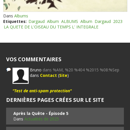
Dans
Albums
Etiquettes:
Dargaud
Album
ALBUMS
Album
Dargaud
2023
LA QUETE DE L'OISEAU DU TEMPS L' INTEGRALE
VOS COMMENTAIRES
Bruno
dans %AM, %20 %404 %2015 %08:%Sep
dans
Contact
(
Site
)
"Test de anti-spam protection"
DERNIÈRES PAGES CRÉES SUR LE SITE
Après la Quête - Épisode 5
Dans
Actualités de 2025