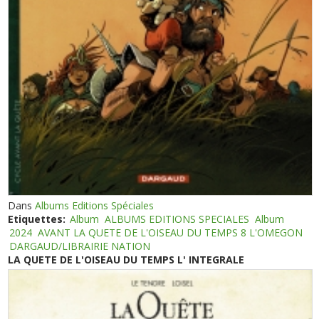
Dans
Albums Editions Spéciales
Etiquettes:
Album
ALBUMS EDITIONS SPECIALES
Album
2024
AVANT LA QUETE DE L'OISEAU DU TEMPS 8 L'OMEGON
DARGAUD/LIBRAIRIE NATION
LA QUETE DE L'OISEAU DU TEMPS L' INTEGRALE