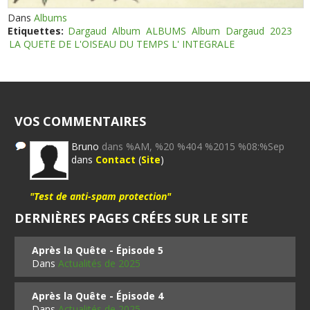
Dans
Albums
Etiquettes:
Dargaud
Album
ALBUMS
Album
Dargaud
2023
LA QUETE DE L'OISEAU DU TEMPS L' INTEGRALE
VOS COMMENTAIRES
Bruno
dans %AM, %20 %404 %2015 %08:%Sep
dans
Contact
(
Site
)
"Test de anti-spam protection"
DERNIÈRES PAGES CRÉES SUR LE SITE
Après la Quête - Épisode 5
Dans
Actualités de 2025
Après la Quête - Épisode 4
Dans
Actualités de 2025