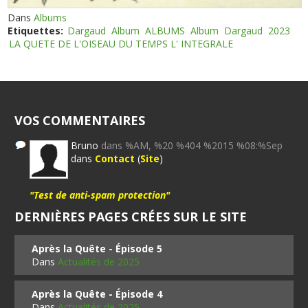
Dans
Albums
Etiquettes:
Dargaud
Album
ALBUMS
Album
Dargaud
2023
LA QUETE DE L'OISEAU DU TEMPS L' INTEGRALE
VOS COMMENTAIRES
Bruno
dans %AM, %20 %404 %2015 %08:%Sep
dans
Contact
(
Site
)
"Test de anti-spam protection"
DERNIÈRES PAGES CRÉES SUR LE SITE
Après la Quête - Épisode 5
Dans
Actualités de 2025
Après la Quête - Épisode 4
Dans
Actualités de 2025