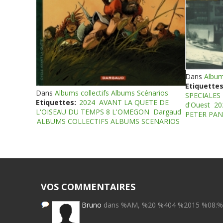
Dans
Album
Etiquettes
Dans
Albums collectifs Albums Scénarios
SPECIALES
Etiquettes:
2024
AVANT LA QUETE DE
d'Ouest
20
L'OISEAU DU TEMPS 8 L'OMEGON
Dargaud
PETER PAN
ALBUMS COLLECTIFS ALBUMS SCENARIOS
VOS COMMENTAIRES
Bruno
dans %AM, %20 %404 %2015 %08: