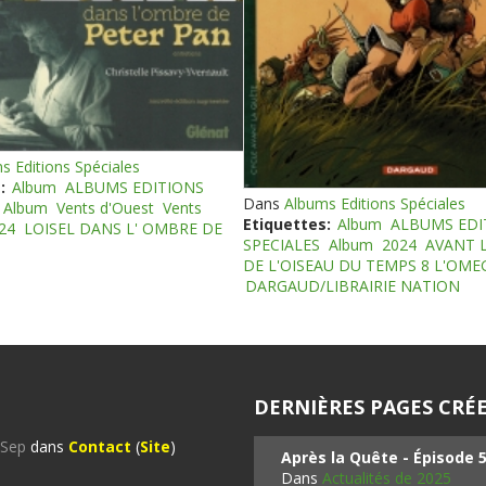
s Editions Spéciales
:
Album
ALBUMS EDITIONS
Dans
Albums Editions Spéciales
Album
Vents d'Ouest
Vents
Etiquettes:
Album
ALBUMS EDI
24
LOISEL DANS L' OMBRE DE
SPECIALES
Album
2024
AVANT 
DE L'OISEAU DU TEMPS 8 L'OM
DARGAUD/LIBRAIRIE NATION
DERNIÈRES PAGES CRÉE
%Sep
dans
Contact
(
Site
)
Après la Quête - Épisode 
Dans
Actualités de 2025