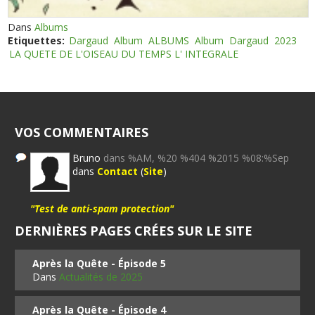
Dans
Albums
Etiquettes:
Dargaud
Album
ALBUMS
Album
Dargaud
2023
LA QUETE DE L'OISEAU DU TEMPS L' INTEGRALE
VOS COMMENTAIRES
Bruno
dans %AM, %20 %404 %2015 %08:%Sep
dans
Contact
(
Site
)
"Test de anti-spam protection"
DERNIÈRES PAGES CRÉES SUR LE SITE
Après la Quête - Épisode 5
Dans
Actualités de 2025
Après la Quête - Épisode 4