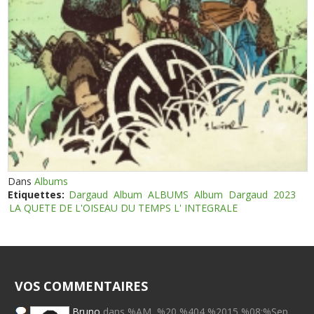
Dans
Albums
Etiquettes:
Dargaud
Album
ALBUMS
Album
Dargaud
2023
LA QUETE DE L'OISEAU DU TEMPS L' INTEGRALE
VOS COMMENTAIRES
Bruno
dans %AM, %20 %404 %2015 %08:%Sep