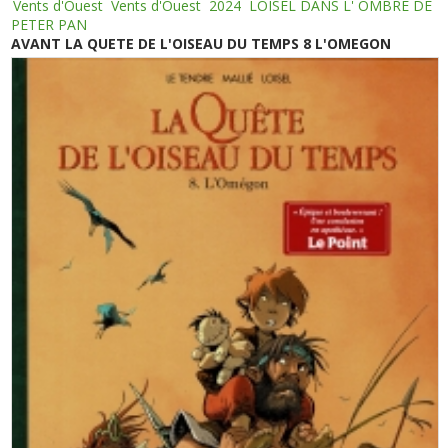
Vents d'Ouest
Vents d'Ouest
2024
LOISEL DANS L' OMBRE DE
PETER PAN
AVANT LA QUETE DE L'OISEAU DU TEMPS 8 L'OMEGON