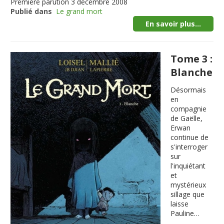
Première parution
3 décembre 2008
Publié dans
Le grand mort
En savoir plus...
Tome 3 :
Blanche
Désormais
en
compagnie
de Gaëlle,
Erwan
continue de
s'interroger
sur
l'inquiétant
et
mystérieux
sillage que
laisse
Pauline…