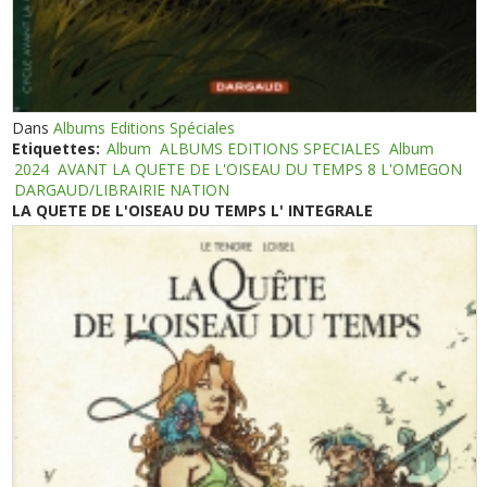
Dans
Albums Editions Spéciales
Etiquettes:
Album
ALBUMS EDITIONS SPECIALES
Album
2024
AVANT LA QUETE DE L'OISEAU DU TEMPS 8 L'OMEGON
DARGAUD/LIBRAIRIE NATION
LA QUETE DE L'OISEAU DU TEMPS L' INTEGRALE