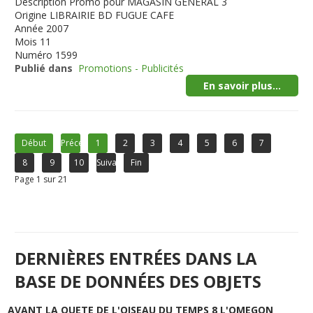
Description
Promo pour MAGASIN GENERAL 3
Origine
LIBRAIRIE BD FUGUE CAFE
Année
2007
Mois
11
Numéro
1599
Publié dans
Promotions - Publicités
En savoir plus...
Début
Précédent
1
2
3
4
5
6
7
8
9
10
Suivant
Fin
Page 1 sur 21
DERNIÈRES ENTRÉES DANS LA
BASE DE DONNÉES DES OBJETS
AVANT LA QUETE DE L'OISEAU DU TEMPS 8 L'OMEGON