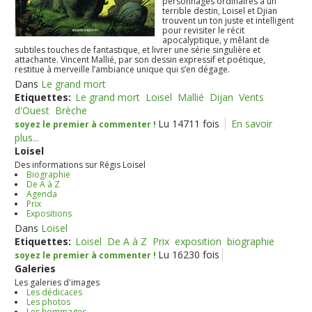
personnages ordinaires à un
terrible destin, Loisel et Djian
trouvent un ton juste et intelligent
pour revisiter le récit
apocalyptique, y mêlant de
subtiles touches de fantastique, et livrer une série singulière et
attachante. Vincent Mallié, par son dessin expressif et poétique,
restitue à merveille l’ambiance unique qui s’en dégage.
Dans
Le grand mort
Etiquettes:
Le grand mort
Loisel
Mallié
Dijan
Vents
d'Ouest
Brèche
Lu 14711 fois
En savoir
soyez le premier à commenter !
plus...
Loisel
Des informations sur Régis Loisel
Biographie
De A à Z
Agenda
Prix
Expositions
Dans
Loisel
Etiquettes:
Loisel
De A à Z
Prix
exposition
biographie
Lu 16230 fois
soyez le premier à commenter !
Galeries
Les galeries d'images
Les dédicaces
Les photos
Les hommages