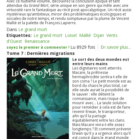
Avec ce huitième volume, découvrez la conclusion épique et tant
attendue du
Grand Mort
, série unique en son genre qui mêle avec une
virtuosité rare le fantastique au récit post-apocalyptique. Un récit aussi
mystérieux qu’ambitieux, miroir des problématiques écologiques et
sociales de notre temps, et rendu somptueux par la plume de Vincent
Mallié et la palette de François Lapierre.
Dans
Le grand mort
Etiquettes:
Le grand mort
Loisel
Mallié
Dijan
Vents
d'Ouest
Renaissance
Lu 8929 fois
En savoir plus...
soyez le premier à commenter !
Tome 7 : Dernières migrations
Le sort des deux mondes est
entre leurs mains
Les dignitaires sont atterrés.
Macare, la prêtresse
hermaphrodite sortira-t-elle de
son coma ? Le petit monde est au
bord du chaos le plus total, car
elle-seule aurait la possibilité de
le sauver : elle détient la
connaissance, mais risque de
mourir avec... La seule solution
pour remédier à cela est de faire
revenir Erwan, le transporteur,
afin qu'il la partage
équitablement entre les clans.
Mais Macare vivra-t-elle assez
longtemps ? Et comment prévenir
Erwan qu'il y a urgence alors qu'il
est coincé dans le grand monde