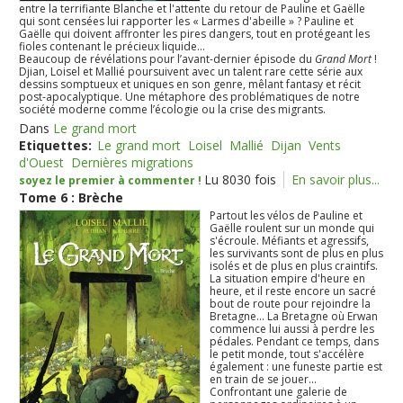
entre la terrifiante Blanche et l'attente du retour de Pauline et Gaëlle
qui sont censées lui rapporter les « Larmes d'abeille » ? Pauline et
Gaëlle qui doivent affronter les pires dangers, tout en protégeant les
fioles contenant le précieux liquide...
Beaucoup de révélations pour l’avant-dernier épisode du
Grand Mort
!
Djian, Loisel et Mallié poursuivent avec un talent rare cette série aux
dessins somptueux et uniques en son genre, mêlant fantasy et récit
post-apocalyptique. Une métaphore des problématiques de notre
société moderne comme l’écologie ou la crise des migrants.
Dans
Le grand mort
Etiquettes:
Le grand mort
Loisel
Mallié
Dijan
Vents
d'Ouest
Dernières migrations
Lu 8030 fois
En savoir plus...
soyez le premier à commenter !
Tome 6 : Brèche
Partout les vélos de Pauline et
Gaëlle roulent sur un monde qui
s'écroule. Méfiants et agressifs,
les survivants sont de plus en plus
isolés et de plus en plus craintifs.
La situation empire d'heure en
heure, et il reste encore un sacré
bout de route pour rejoindre la
Bretagne... La Bretagne où Erwan
commence lui aussi à perdre les
pédales. Pendant ce temps, dans
le petit monde, tout s'accélère
également : une funeste partie est
en train de se jouer...
Confrontant une galerie de