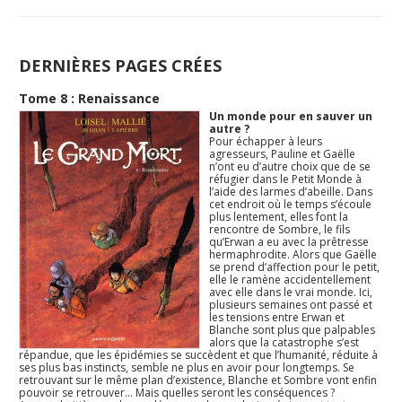
DERNIÈRES PAGES CRÉES
Tome 8 : Renaissance
Un monde pour en sauver un
autre ?
Pour échapper à leurs
agresseurs, Pauline et Gaëlle
n’ont eu d’autre choix que de se
réfugier dans le Petit Monde à
l’aide des larmes d’abeille. Dans
cet endroit où le temps s’écoule
plus lentement, elles font la
rencontre de Sombre, le fils
qu’Erwan a eu avec la prêtresse
hermaphrodite. Alors que Gaëlle
se prend d’affection pour le petit,
elle le ramène accidentellement
avec elle dans le vrai monde. Ici,
plusieurs semaines ont passé et
les tensions entre Erwan et
Blanche sont plus que palpables
alors que la catastrophe s’est
répandue, que les épidémies se succèdent et que l’humanité, réduite à
ses plus bas instincts, semble ne plus en avoir pour longtemps. Se
retrouvant sur le même plan d’existence, Blanche et Sombre vont enfin
pouvoir se retrouver… Mais quelles seront les conséquences ?