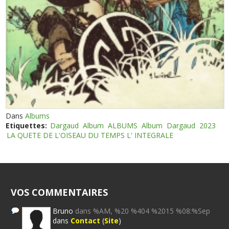
Dans
Albums
Etiquettes:
Dargaud
Album
ALBUMS
Album
Dargaud
2023
LA QUETE DE L'OISEAU DU TEMPS L' INTEGRALE
VOS COMMENTAIRES
Bruno
dans %AM, %20 %404 %2015 %08:%Sep
dans
Contact
(
Site
)