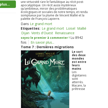
une virtuosité rare le fantastique au récit post-
plus...
apocalyptique. Un récit aussi mystérieux
qu’ambitieux, miroir des problématiques
écologiques et sociales de notre temps, et rendu
somptueux par la plume de Vincent Mallié et la
palette de François Lapierre.
Dans
Le grand mort
Etiquettes:
Le grand mort
Loisel
Mallié
Dijan
Vents d'Ouest
Renaissance
Lu 8942
soyez le premier à commenter !
fois
En savoir plus...
Tome 7 : Dernières migrations
Le sort
des deux
mondes
est entre
leurs
mains
Les
dignitaires
sont
atterrés.
Macare, la
prêtresse