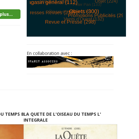
plus...
© Free
Joomla! 3 Modules
- by
VinaGecko.com
En collaboration avec :
DU TEMPS 8
LA QUETE DE L'OISEAU DU TEMPS L'
INTEGRALE