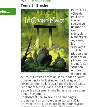
fois
En savoir plus...
Tome 6 : Brèche
Partout les
plus...
vélos de
Pauline et
Gaëlle
roulent sur
un monde
qui
s'écroule.
Méfiants et
agressifs,
les
survivants
sont de
plus en plus
isolés et de
plus en plus
craintifs. La
situation
empire
d'heure en
heure, et il reste encore un sacré bout de route
pour rejoindre la Bretagne... La Bretagne où
Erwan commence lui aussi à perdre les pédales.
Pendant ce temps, dans le petit monde, tout
s'accélère également : une funeste partie est en
train de se jouer...
Confrontant une galerie de personnages
ordinaires à un terrible destin, Loisel et Djian
trouvent un ton juste et intelligent pour revisiter