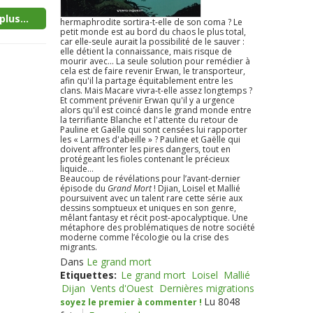
plus...
hermaphrodite sortira-t-elle de son coma ? Le
petit monde est au bord du chaos le plus total,
car elle-seule aurait la possibilité de le sauver :
elle détient la connaissance, mais risque de
mourir avec... La seule solution pour remédier à
cela est de faire revenir Erwan, le transporteur,
afin qu'il la partage équitablement entre les
clans. Mais Macare vivra-t-elle assez longtemps ?
Et comment prévenir Erwan qu'il y a urgence
alors qu'il est coincé dans le grand monde entre
la terrifiante Blanche et l'attente du retour de
Pauline et Gaëlle qui sont censées lui rapporter
les « Larmes d'abeille » ? Pauline et Gaëlle qui
doivent affronter les pires dangers, tout en
protégeant les fioles contenant le précieux
liquide...
Beaucoup de révélations pour l’avant-dernier
épisode du
Grand Mort
! Djian, Loisel et Mallié
poursuivent avec un talent rare cette série aux
dessins somptueux et uniques en son genre,
mêlant fantasy et récit post-apocalyptique. Une
métaphore des problématiques de notre société
moderne comme l’écologie ou la crise des
migrants.
Dans
Le grand mort
Etiquettes:
Le grand mort
Loisel
Mallié
Dijan
Vents d'Ouest
Dernières migrations
Lu 8048
soyez le premier à commenter !