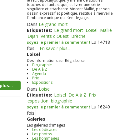
le récit apocalyptique, y mêlant de subtiles
touches de fantastique, et livrer une série
singulière et attachante. Vincent Mallié, par son
dessin expressif et poétique, restitue à merveille
l’ambiance unique qui s’en dégage.
Dans
Le grand mort
Etiquettes:
Le grand mort
Loisel
Mallié
Dijan
Vents d'Ouest
Brèche
Lu 14718
soyez le premier à commenter !
fois
En savoir plus...
Loisel
Des informations sur Régis Loisel
Biographie
De A à Z
Agenda
Prix
Expositions
plus...
Dans
Loisel
Etiquettes:
Loisel
De A à Z
Prix
exposition
biographie
Lu 16240
soyez le premier à commenter !
fois
Galeries
Les galeries d'images
Les dédicaces
Les photos
Les hommages