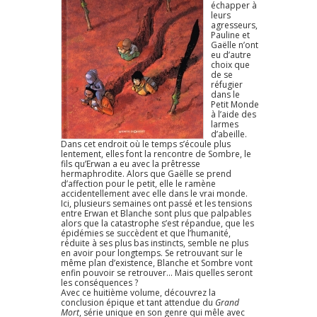
échapper à
leurs
agresseurs,
Pauline et
Gaëlle n’ont
eu d’autre
choix que
de se
réfugier
dans le
Petit Monde
à l’aide des
larmes
d’abeille.
Dans cet endroit où le temps s’écoule plus
lentement, elles font la rencontre de Sombre, le
fils qu’Erwan a eu avec la prêtresse
hermaphrodite. Alors que Gaëlle se prend
d’affection pour le petit, elle le ramène
accidentellement avec elle dans le vrai monde.
Ici, plusieurs semaines ont passé et les tensions
entre Erwan et Blanche sont plus que palpables
alors que la catastrophe s’est répandue, que les
épidémies se succèdent et que l’humanité,
réduite à ses plus bas instincts, semble ne plus
en avoir pour longtemps. Se retrouvant sur le
même plan d’existence, Blanche et Sombre vont
enfin pouvoir se retrouver… Mais quelles seront
les conséquences ?
Avec ce huitième volume, découvrez la
conclusion épique et tant attendue du
Grand
Mort
, série unique en son genre qui mêle avec