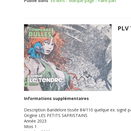
Publié dans
Ex-libris - Marque-page - Faire-part
PLV 
Informations supplémentaires
Description
Bandelore tissée 84/110 quelque ex. signé 
Origine
LES PETITS SAPRISTAINS
Année
2023
Mois
1