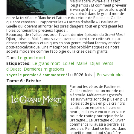
Mais Macare vivra-t-elle assez
longtemps ? Et comment prévenir
Erwan qu'il y a urgence alors qu'il
est coincé dans le grand monde
entre la terrifiante Blanche et l'attente du retour de Pauline et Gaëlle
qui sont censées lui rapporter les « Larmes d'abeille » ? Pauline et
Gaëlle qui doivent affronter les pires dangers, tout en protégeant les
fioles contenant le précieux liquide...
Beaucoup de révélations pour l’avant-dernier épisode du
Grand Mort
!
Djian, Loisel et Mallié poursuivent avec un talent rare cette série aux
dessins somptueux et uniques en son genre, mêlant fantasy et récit
post-apocalyptique. Une métaphore des problématiques de notre
société moderne comme l’écologie ou la crise des migrants.
Dans
Le grand mort
Etiquettes:
Le grand mort
Loisel
Mallié
Dijan
Vents
d'Ouest
Dernières migrations
Lu 8026 fois
En savoir plus...
soyez le premier à commenter !
Tome 6 : Brèche
Partout les vélos de Pauline et
Gaëlle roulent sur un monde qui
s'écroule. Méfiants et agressifs,
les survivants sont de plus en plus
isolés et de plus en plus craintifs.
La situation empire d'heure en
heure, et il reste encore un sacré
bout de route pour rejoindre la
Bretagne... La Bretagne où Erwan
commence lui aussi à perdre les
pédales. Pendant ce temps, dans
le petit monde, tout s'accélère