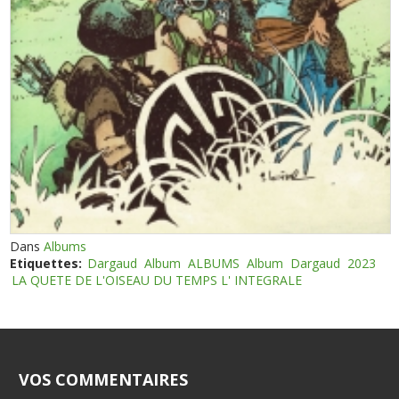
Dans
Albums
Etiquettes:
Dargaud
Album
ALBUMS
Album
Dargaud
2023
LA QUETE DE L'OISEAU DU TEMPS L' INTEGRALE
VOS COMMENTAIRES