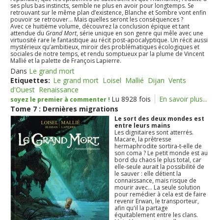
ses plus bas instincts, semble ne plus en avoir pour longtemps. Se
retrouvant sur le même plan d’existence, Blanche et Sombre vont enfin
pouvoir se retrouver… Mais quelles seront les conséquences ?
Avec ce huitième volume, découvrez la conclusion épique et tant
attendue du
Grand Mort
, série unique en son genre qui mêle avec une
virtuosité rare le fantastique au récit post-apocalyptique. Un récit aussi
mystérieux qu’ambitieux, miroir des problématiques écologiques et
sociales de notre temps, et rendu somptueux par la plume de Vincent
Mallié et la palette de François Lapierre.
Dans
Le grand mort
Etiquettes:
Le grand mort
Loisel
Mallié
Dijan
Vents
d'Ouest
Renaissance
Lu 8928 fois
En savoir plus...
soyez le premier à commenter !
Tome 7 : Dernières migrations
Le sort des deux mondes est
entre leurs mains
Les dignitaires sont atterrés.
Macare, la prêtresse
hermaphrodite sortira-t-elle de
son coma ? Le petit monde est au
bord du chaos le plus total, car
elle-seule aurait la possibilité de
le sauver : elle détient la
connaissance, mais risque de
mourir avec... La seule solution
pour remédier à cela est de faire
revenir Erwan, le transporteur,
afin qu'il la partage
équitablement entre les clans.