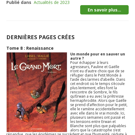
Publié dans
Actualités de 2023
En savoir plus...
DERNIÈRES PAGES CRÉES
Tome 8 : Renaissance
Un monde pour en sauver un
autre ?
Pour échapper à leurs
agresseurs, Pauline et Gaëlle
n’ont eu d’autre choix que de se
réfugier dans le Petit Monde à
l’aide des larmes d’abeille. Dans
cet endroit où le temps s’écoule
plus lentement, elles font la
rencontre de Sombre, le fils
qu’Erwan a eu avec la prêtresse
hermaphrodite. Alors que Gaëlle
se prend d’affection pour le petit,
elle le ramène accidentellement
avec elle dans le vrai monde. Ici,
plusieurs semaines ont passé et
les tensions entre Erwan et
Blanche sont plus que palpables
alors que la catastrophe s’est
répandue, que les épidémies se succèdent et que l’humanité, réduite à