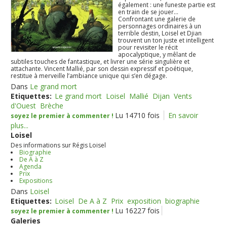
également : une funeste partie est
en train de se jouer...
Confrontant une galerie de
personnages ordinaires à un
terrible destin, Loisel et Djian
trouvent un ton juste et intelligent
pour revisiter le récit
apocalyptique, y mêlant de
subtiles touches de fantastique, et livrer une série singulière et
attachante. Vincent Mallié, par son dessin expressif et poétique,
restitue à merveille l’ambiance unique qui s’en dégage.
Dans
Le grand mort
Etiquettes:
Le grand mort
Loisel
Mallié
Dijan
Vents
d'Ouest
Brèche
Lu 14710 fois
En savoir
soyez le premier à commenter !
plus...
Loisel
Des informations sur Régis Loisel
Biographie
De A à Z
Agenda
Prix
Expositions
Dans
Loisel
Etiquettes:
Loisel
De A à Z
Prix
exposition
biographie
Lu 16227 fois
soyez le premier à commenter !
Galeries