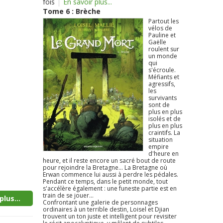
fois
En savoir plus...
Tome 6 : Brèche
Partout les
vélos de
Pauline et
Gaëlle
roulent sur
un monde
qui
s'écroule.
Méfiants et
agressifs,
les
survivants
sont de
plus en plus
isolés et de
plus en plus
craintifs. La
situation
empire
d'heure en
heure, et il reste encore un sacré bout de route
pour rejoindre la Bretagne... La Bretagne où
Erwan commence lui aussi à perdre les pédales.
Pendant ce temps, dans le petit monde, tout
s'accélère également : une funeste partie est en
train de se jouer...
plus...
Confrontant une galerie de personnages
ordinaires à un terrible destin, Loisel et Djian
trouvent un ton juste et intelligent pour revisiter