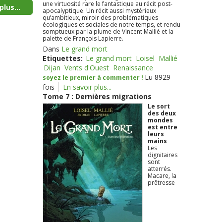
une virtuosité rare le fantastique au récit post-
plus...
apocalyptique. Un récit aussi mystérieux
qu’ambitieux, miroir des problématiques
écologiques et sociales de notre temps, et rendu
somptueux par la plume de Vincent Mallié et la
palette de François Lapierre.
Dans
Le grand mort
Etiquettes:
Le grand mort
Loisel
Mallié
Dijan
Vents d'Ouest
Renaissance
Lu 8929
soyez le premier à commenter !
fois
En savoir plus...
Tome 7 : Dernières migrations
Le sort
des deux
mondes
est entre
leurs
mains
Les
dignitaires
sont
atterrés.
Macare, la
prêtresse