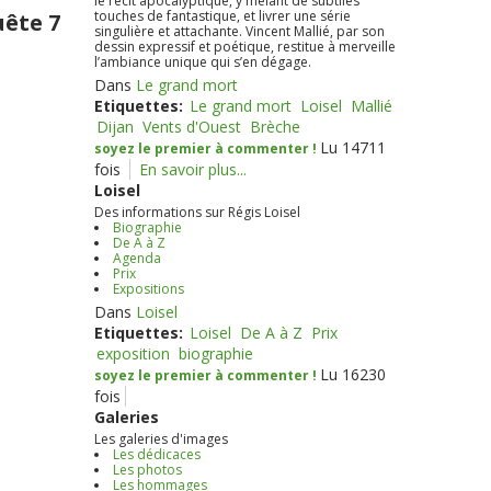
le récit apocalyptique, y mêlant de subtiles
touches de fantastique, et livrer une série
uête 7
singulière et attachante. Vincent Mallié, par son
dessin expressif et poétique, restitue à merveille
l’ambiance unique qui s’en dégage.
Dans
Le grand mort
Etiquettes:
Le grand mort
Loisel
Mallié
Dijan
Vents d'Ouest
Brèche
Lu 14711
soyez le premier à commenter !
fois
En savoir plus...
Loisel
Des informations sur Régis Loisel
Biographie
De A à Z
Agenda
Prix
Expositions
Dans
Loisel
Etiquettes:
Loisel
De A à Z
Prix
exposition
biographie
Lu 16230
soyez le premier à commenter !
fois
Galeries
Les galeries d'images
Les dédicaces
Les photos
Les hommages