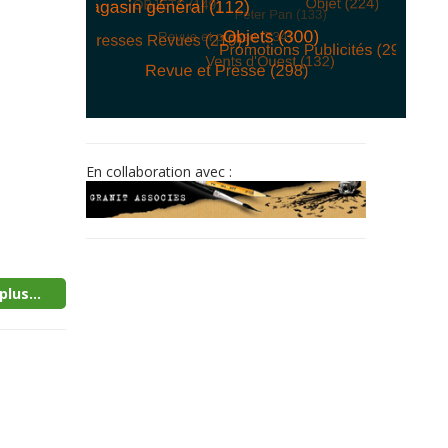
© Free
Joomla! 3 Modules
- by
VinaGecko.com
En collaboration avec :
plus...