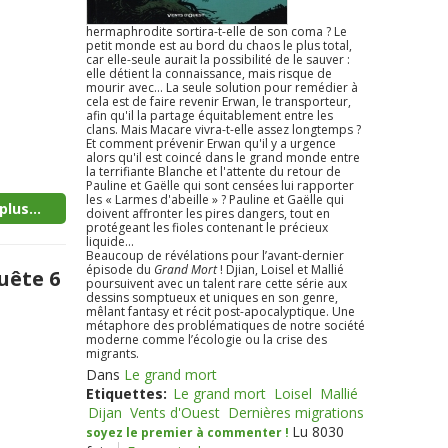
hermaphrodite sortira-t-elle de son coma ? Le
petit monde est au bord du chaos le plus total,
car elle-seule aurait la possibilité de le sauver :
elle détient la connaissance, mais risque de
mourir avec... La seule solution pour remédier à
cela est de faire revenir Erwan, le transporteur,
afin qu'il la partage équitablement entre les
clans. Mais Macare vivra-t-elle assez longtemps ?
Et comment prévenir Erwan qu'il y a urgence
alors qu'il est coincé dans le grand monde entre
la terrifiante Blanche et l'attente du retour de
Pauline et Gaëlle qui sont censées lui rapporter
les « Larmes d'abeille » ? Pauline et Gaëlle qui
plus...
doivent affronter les pires dangers, tout en
protégeant les fioles contenant le précieux
liquide...
Beaucoup de révélations pour l’avant-dernier
épisode du
Grand Mort
! Djian, Loisel et Mallié
uête 6
poursuivent avec un talent rare cette série aux
dessins somptueux et uniques en son genre,
mêlant fantasy et récit post-apocalyptique. Une
métaphore des problématiques de notre société
moderne comme l’écologie ou la crise des
migrants.
Dans
Le grand mort
Etiquettes:
Le grand mort
Loisel
Mallié
Dijan
Vents d'Ouest
Dernières migrations
Lu 8030
soyez le premier à commenter !