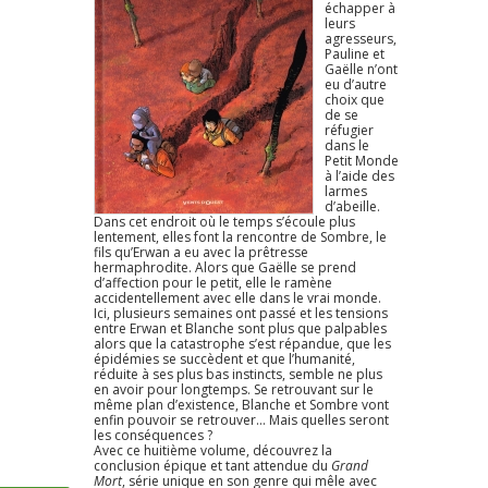
échapper à
leurs
agresseurs,
Pauline et
Gaëlle n’ont
eu d’autre
choix que
de se
réfugier
dans le
Petit Monde
à l’aide des
larmes
d’abeille.
Dans cet endroit où le temps s’écoule plus
lentement, elles font la rencontre de Sombre, le
fils qu’Erwan a eu avec la prêtresse
hermaphrodite. Alors que Gaëlle se prend
d’affection pour le petit, elle le ramène
accidentellement avec elle dans le vrai monde.
Ici, plusieurs semaines ont passé et les tensions
entre Erwan et Blanche sont plus que palpables
alors que la catastrophe s’est répandue, que les
épidémies se succèdent et que l’humanité,
réduite à ses plus bas instincts, semble ne plus
en avoir pour longtemps. Se retrouvant sur le
même plan d’existence, Blanche et Sombre vont
enfin pouvoir se retrouver… Mais quelles seront
les conséquences ?
Avec ce huitième volume, découvrez la
conclusion épique et tant attendue du
Grand
Mort
, série unique en son genre qui mêle avec