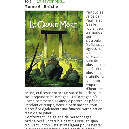
fois
En savoir plus...
Tome 6 : Brèche
Partout les
vélos de
Pauline et
Gaëlle
roulent sur
un monde
qui
s'écroule.
Méfiants et
agressifs,
les
survivants
sont de
plus en plus
isolés et de
plus en plus
craintifs. La
situation
empire
d'heure en
heure, et il reste encore un sacré bout de route
pour rejoindre la Bretagne... La Bretagne où
Erwan commence lui aussi à perdre les pédales.
Pendant ce temps, dans le petit monde, tout
s'accélère également : une funeste partie est en
train de se jouer...
Confrontant une galerie de personnages
ordinaires à un terrible destin, Loisel et Djian
trouvent un ton juste et intelligent pour revisiter