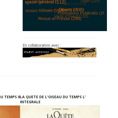
© Free
Joomla! 3 Modules
- by
VinaGecko.com
En collaboration avec :
DU TEMPS 8
LA QUETE DE L'OISEAU DU TEMPS L'
INTEGRALE