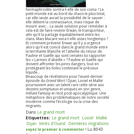
hermaphrodite sortira-t-elle de son coma ? Le
petit monde est au bord du chaos le plus total,
car elle-seule aurait la possibilité de le sauver :
elle détient la connaissance, mais risque de
mourir avec... La seule solution pour remédier à
cela est de faire revenir Erwan, le transporteur,
afin qu'il la partage équitablement entre les
clans. Mais Macare vivra-t-elle assez longtemps ?
Et comment prévenir Erwan qu'il y a urgence
alors qu'il est coincé dans le grand monde entre
la terrifiante Blanche et l'attente du retour de
Pauline et Gaëlle qui sont censées lui rapporter
les « Larmes d'abeille » ? Pauline et Gaëlle qui
doivent affronter les pires dangers, tout en
protégeant les fioles contenant le précieux
liquide...
Beaucoup de révélations pour l’avant-dernier
épisode du
Grand Mort
! Djian, Loisel et Mallié
poursuivent avec un talent rare cette série aux
dessins somptueux et uniques en son genre,
mêlant fantasy et récit post-apocalyptique. Une
métaphore des problématiques de notre société
moderne comme l’écologie ou la crise des
migrants.
Dans
Le grand mort
Etiquettes:
Le grand mort
Loisel
Mallié
Dijan
Vents d'Ouest
Dernières migrations
Lu 8043
soyez le premier à commenter !