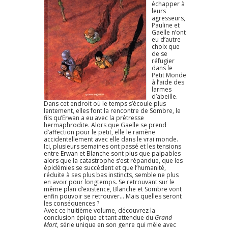
échapper à
leurs
agresseurs,
Pauline et
Gaëlle n’ont
eu d’autre
choix que
de se
réfugier
dans le
Petit Monde
à l’aide des
larmes
d’abeille.
Dans cet endroit où le temps s’écoule plus
lentement, elles font la rencontre de Sombre, le
fils qu’Erwan a eu avec la prêtresse
hermaphrodite. Alors que Gaëlle se prend
d’affection pour le petit, elle le ramène
accidentellement avec elle dans le vrai monde.
Ici, plusieurs semaines ont passé et les tensions
entre Erwan et Blanche sont plus que palpables
alors que la catastrophe s’est répandue, que les
épidémies se succèdent et que l’humanité,
réduite à ses plus bas instincts, semble ne plus
en avoir pour longtemps. Se retrouvant sur le
même plan d’existence, Blanche et Sombre vont
enfin pouvoir se retrouver… Mais quelles seront
les conséquences ?
Avec ce huitième volume, découvrez la
conclusion épique et tant attendue du
Grand
Mort
, série unique en son genre qui mêle avec