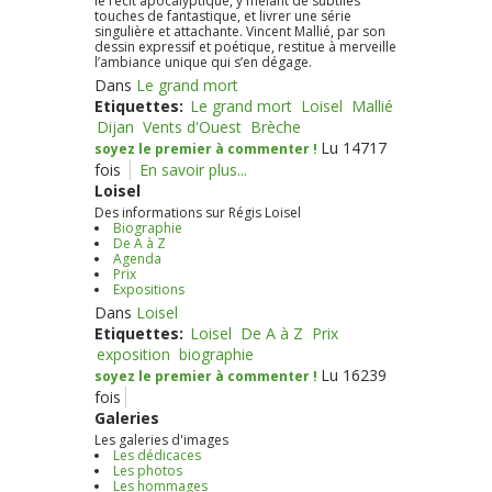
le récit apocalyptique, y mêlant de subtiles
touches de fantastique, et livrer une série
singulière et attachante. Vincent Mallié, par son
dessin expressif et poétique, restitue à merveille
l’ambiance unique qui s’en dégage.
Dans
Le grand mort
Etiquettes:
Le grand mort
Loisel
Mallié
Dijan
Vents d'Ouest
Brèche
Lu 14717
soyez le premier à commenter !
fois
En savoir plus...
Loisel
Des informations sur Régis Loisel
Biographie
De A à Z
Agenda
Prix
Expositions
Dans
Loisel
Etiquettes:
Loisel
De A à Z
Prix
exposition
biographie
Lu 16239
soyez le premier à commenter !
fois
Galeries
Les galeries d'images
Les dédicaces
Les photos
Les hommages