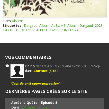
Dans
Albums
Etiquettes:
Dargaud
Album
ALBUMS
Album
Dargaud
2023
LA QUETE DE L'OISEAU DU TEMPS L' INTEGRALE
VOS COMMENTAIRES
Bruno
dans %AM, %20 %404 %2015 %08:%Sep
dans
Contact
(
Site
)
"Test de anti-spam protection"
DERNIÈRES PAGES CRÉES SUR LE SITE
Après la Quête - Épisode 5
Dans
Actualités de 2025