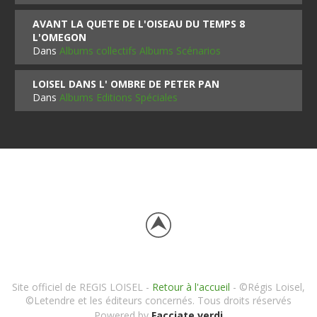
AVANT LA QUETE DE L'OISEAU DU TEMPS 8
L'OMEGON
Dans
Albums collectifs Albums Scénarios
LOISEL DANS L' OMBRE DE PETER PAN
Dans
Albums Editions Spéciales
Site officiel de REGIS LOISEL -
Retour à l'accueil
- ©Régis Loisel,
©Letendre et les éditeurs concernés. Tous droits réservés
Powered by
Facciate verdi