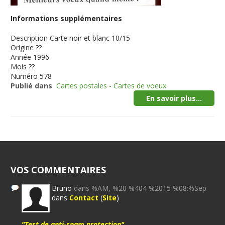
Informations supplémentaires
Description
Carte noir et blanc 10/15
Origine
??
Année
1996
Mois
??
Numéro
578
Publié dans
Cartes postales - Cartes de voeux
En savoir plus...
VOS COMMENTAIRES
Bruno
dans %AM, %20 %404 %2015 %08:%Sep
dans
Contact
(
Site
)
"Test de anti-spam protection"