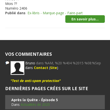
Mois
??
Numéro
2406
Publié dans
Ex-libris - Marque-page - Faire-part
En savoir plus...
VOS COMMENTAIRES
Bruno
dans %AM, %20 %404 %2015 %08:%Sep
dans
Contact
(
Site
)
"Test de anti-spam protection"
DERNIÈRES PAGES CRÉES SUR LE SITE
Après la Quête - Épisode 5
Dans
Actualités de 2025