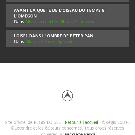
AVANT LA QUETE DE L'OISEAU DU TEMPS 8
L'OMEGON
Dans
Albums collectifs Albums Scénarios
LOISEL DANS L' OMBRE DE PETER PAN
Dans
Albums Editions Spéciales
Site officiel de REGIS LOISEL -
Retour à l'accueil
- ©Régis Loisel,
©Letendre et les éditeurs concernés. Tous droits réservés
Powered by
Facciate verdi