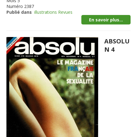
Mois
5
Numéro
2387
Publié dans
illustrations Revues
En savoir plus...
ABSOLU
N 4