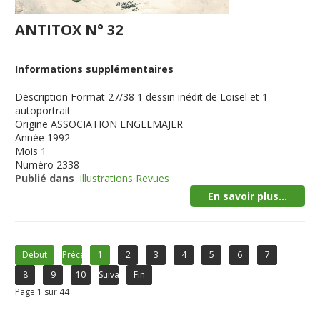
ANTITOX N° 32
Informations supplémentaires
Description
Format 27/38 1 dessin inédit de Loisel et 1
autoportrait
Origine
ASSOCIATION ENGELMAJER
Année
1992
Mois
1
Numéro
2338
Publié dans
illustrations Revues
En savoir plus...
Début
Précédent
1
2
3
4
5
6
7
8
9
10
Suivant
Fin
Page 1 sur 44