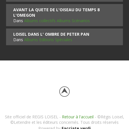
AVANT LA QUETE DE L'OISEAU DU TEMPS 8
L'OMEGON
Dans
Albums collectifs Albums Scénarios
LOISEL DANS L' OMBRE DE PETER PAN
Dans
Albums Editions Spéciales
Site officiel de REGIS LOISEL -
Retour à l'accueil
- ©Régis Loisel,
©Letendre et les éditeurs concernés. Tous droits réservés
Powered by
Facciate verdi