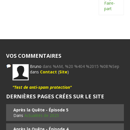
Faire-
part
VOS COMMENTAIRES
Bruno
dans %AM, %20 %404 %2015 %08:%Sep
dans
Contact
(
Site
)
"Test de anti-spam protection"
DERNIÈRES PAGES CRÉES SUR LE SITE
Après la Quête - Épisode 5
Dans
Actualités de 2025
Après la Quête - Épisode 4