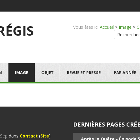
 RÉGIS
Vous êtes ici
Accueil
>
Image
>
C
Rechercher
N
IMAGE
OBJET
REVUE ET PRESSE
PAR ANNÉE
DERNIÈRES PAGES CRÉE
%Sep
dans
Contact
(
Site
)
Après la Quête - Épisode 