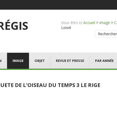
 RÉGIS
Vous êtes ici
Accueil
>
Image
>
C
Loisel
Rechercher
N
IMAGE
OBJET
REVUE ET PRESSE
PAR ANNÉE
UETE DE L'OISEAU DU TEMPS 3 LE RIGE