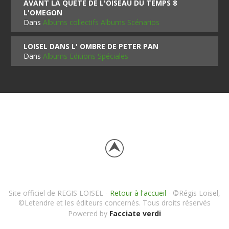
AVANT LA QUETE DE L'OISEAU DU TEMPS 8
L'OMEGON
Dans
Albums collectifs Albums Scénarios
LOISEL DANS L' OMBRE DE PETER PAN
Dans
Albums Editions Spéciales
Site officiel de REGIS LOISEL -
Retour à l'accueil
- ©Régis Loisel,
©Letendre et les éditeurs concernés. Tous droits réservés
Powered by
Facciate verdi