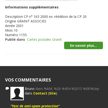
Informations supplémentaires
Description
CP n° 163 2000 ex. réédition de la CP 20
Origine
GRANIT ASSOCIES
Année
2001
Mois
10
Numéro
1155
Publié dans
Cartes postales Granit
En savoir plus...
VOS COMMENTAIRES
Bruno
dans %AM, %20 %404 %2015 %08:%Sep
dans
Contact
(
Site
)
"Test de anti-spam protection"