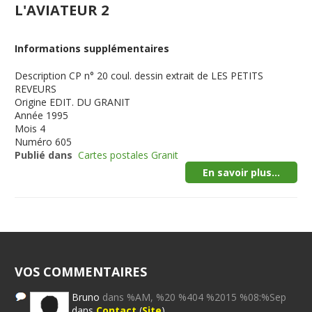
L'AVIATEUR 2
Informations supplémentaires
Description
CP n° 20 coul. dessin extrait de LES PETITS
REVEURS
Origine
EDIT. DU GRANIT
Année
1995
Mois
4
Numéro
605
Publié dans
Cartes postales Granit
En savoir plus...
VOS COMMENTAIRES
Bruno
dans %AM, %20 %404 %2015 %08:%Sep
dans
Contact
(
Site
)