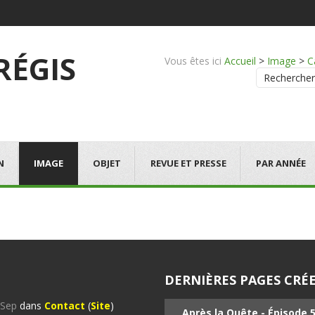
 RÉGIS
Vous êtes ici
Accueil
>
Image
>
C
Rechercher
N
IMAGE
OBJET
REVUE ET PRESSE
PAR ANNÉE
DERNIÈRES PAGES CRÉE
%Sep
dans
Contact
(
Site
)
Après la Quête - Épisode 