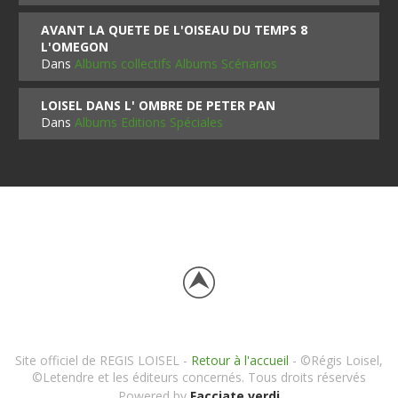
AVANT LA QUETE DE L'OISEAU DU TEMPS 8
L'OMEGON
Dans
Albums collectifs Albums Scénarios
LOISEL DANS L' OMBRE DE PETER PAN
Dans
Albums Editions Spéciales
Site officiel de REGIS LOISEL -
Retour à l'accueil
- ©Régis Loisel,
©Letendre et les éditeurs concernés. Tous droits réservés
Powered by
Facciate verdi