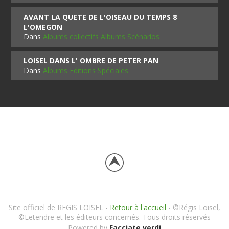
AVANT LA QUETE DE L'OISEAU DU TEMPS 8
L'OMEGON
Dans
Albums collectifs Albums Scénarios
LOISEL DANS L' OMBRE DE PETER PAN
Dans
Albums Editions Spéciales
Site officiel de REGIS LOISEL -
Retour à l'accueil
- ©Régis Loisel,
©Letendre et les éditeurs concernés. Tous droits réservés
Powered by
Facciate verdi