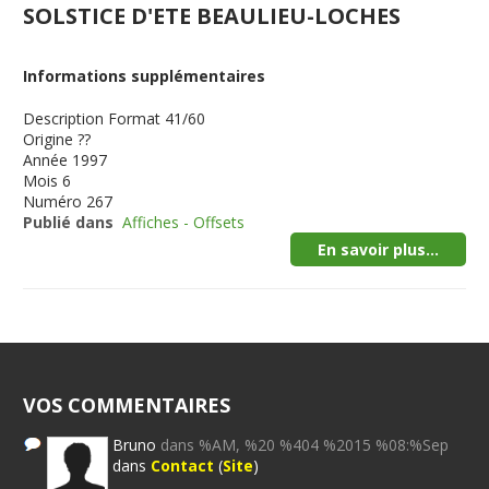
SOLSTICE D'ETE BEAULIEU-LOCHES
Informations supplémentaires
Description
Format 41/60
Origine
??
Année
1997
Mois
6
Numéro
267
Publié dans
Affiches - Offsets
En savoir plus...
VOS COMMENTAIRES
Bruno
dans %AM, %20 %404 %2015 %08:%Sep
dans
Contact
(
Site
)