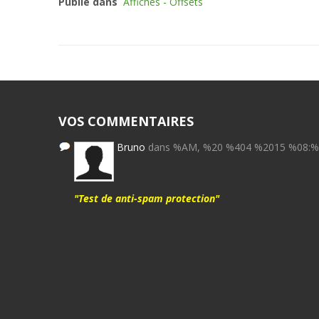
Publié dans
Affiches - Offsets
VOS COMMENTAIRES
Bruno
dans %AM, %20 %404 %2015 %08:
"Test de anti-spam protection"