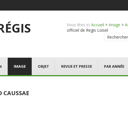
 RÉGIS
Vous êtes ici
Accueil
>
Image
>
A
officiel de Regis Loisel
Rechercher
N
IMAGE
OBJET
REVUE ET PRESSE
PAR ANNÉE
O CAUSSAE