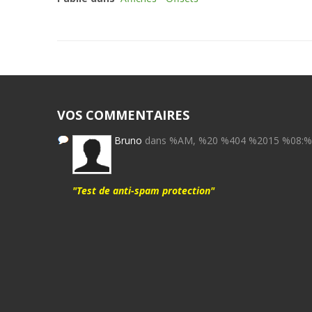
VOS COMMENTAIRES
Bruno
dans %AM, %20 %404 %2015 %08:
"Test de anti-spam protection"