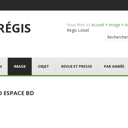
 RÉGIS
Vous êtes ici
Accueil
>
Image
>
A
Regis Loisel
Rechercher
N
IMAGE
OBJET
REVUE ET PRESSE
PAR ANNÉE
O ESPACE BD