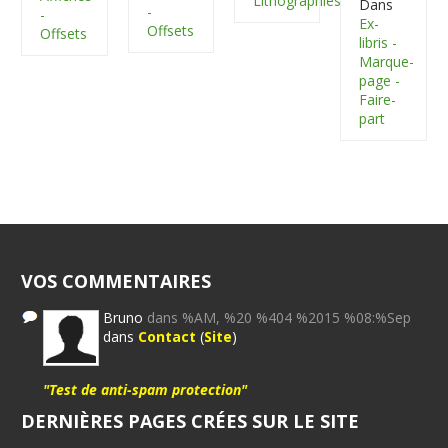
Lithographies
Dans
-
-
Ex-
Offsets
Offsets
libris -
Marque-
page -
Faire-
part
VOS COMMENTAIRES
Bruno
dans %AM, %20 %404 %2015 %08:%Sep
dans
Contact
(
Site
)
"Test de anti-spam protection"
DERNIÈRES PAGES CRÉES SUR LE SITE