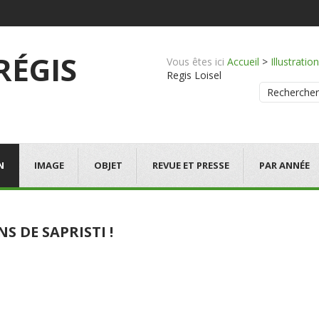
 RÉGIS
Vous êtes ici
Accueil
>
Illustration
Regis Loisel
Rechercher
N
IMAGE
OBJET
REVUE ET PRESSE
PAR ANNÉE
NS DE SAPRISTI !