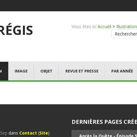
 RÉGIS
Vous êtes ici
Accueil
>
Illustration
Rechercher
N
IMAGE
OBJET
REVUE ET PRESSE
PAR ANNÉE
DERNIÈRES PAGES CRÉE
%Sep
dans
Contact
(
Site
)
Après la Quête - Épisode 