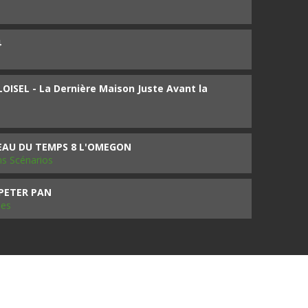
4
ISEL - La Dernière Maison Juste Avant la
SEAU DU TEMPS 8 L'OMEGON
ms Scénarios
 PETER PAN
les