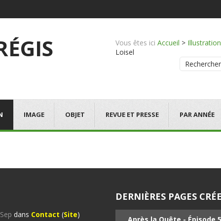
 RÉGIS
Vous êtes ici
Accueil
>
Illustration
Loisel
Rechercher
N
IMAGE
OBJET
REVUE ET PRESSE
PAR ANNÉE
DERNIÈRES PAGES CRÉE
%Sep
dans
Contact
(
Site
)
Après la Quête - Épisode 