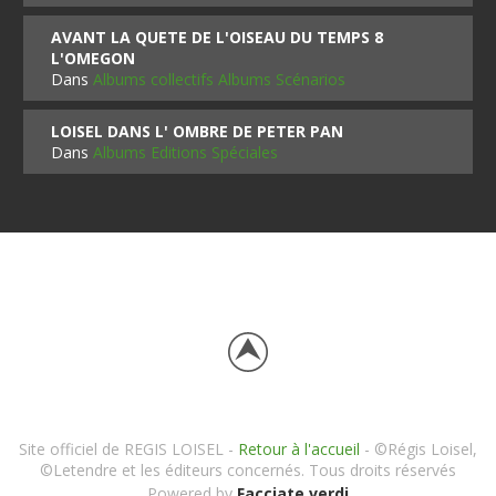
AVANT LA QUETE DE L'OISEAU DU TEMPS 8
L'OMEGON
Dans
Albums collectifs Albums Scénarios
LOISEL DANS L' OMBRE DE PETER PAN
Dans
Albums Editions Spéciales
Site officiel de REGIS LOISEL -
Retour à l'accueil
- ©Régis Loisel,
©Letendre et les éditeurs concernés. Tous droits réservés
Powered by
Facciate verdi