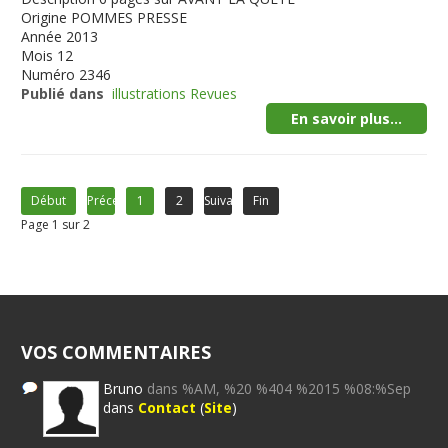
Origine
POMMES PRESSE
Année
2013
Mois
12
Numéro
2346
Publié dans
illustrations Revues
En savoir plus...
Début
Précédent
1
2
Suivant
Fin
Page 1 sur 2
VOS COMMENTAIRES
Bruno
dans %AM, %20 %404 %2015 %08:%Sep
dans
Contact
(
Site
)