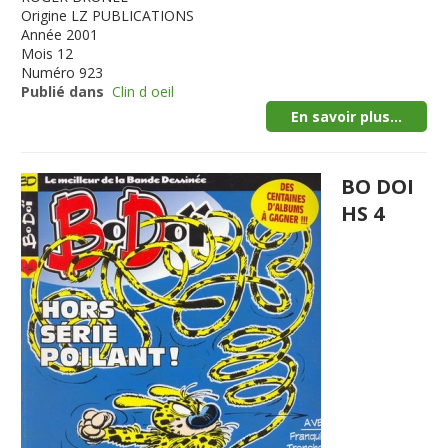
Origine
LZ PUBLICATIONS
Année
2001
Mois
12
Numéro
923
Publié dans
Clin d oeil
En savoir plus...
BO DOI
HS 4