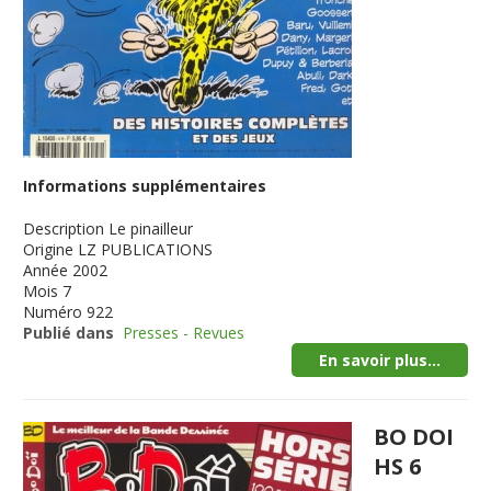
Informations supplémentaires
Description
Le pinailleur
Origine
LZ PUBLICATIONS
Année
2002
Mois
7
Numéro
922
Publié dans
Presses - Revues
En savoir plus...
BO DOI
HS 6