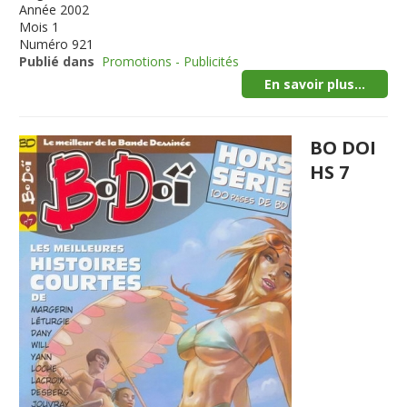
Année
2002
Mois
1
Numéro
921
Publié dans
Promotions - Publicités
En savoir plus...
BO DOI
HS 7