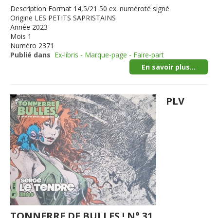
Description
Format 14,5/21 50 ex. numéroté signé
Origine
LES PETITS SAPRISTAINS
Année
2023
Mois
1
Numéro
2371
Publié dans
Ex-libris - Marque-page - Faire-part
En savoir plus...
PLV
TONNERRE DE BULLES ! N° 31