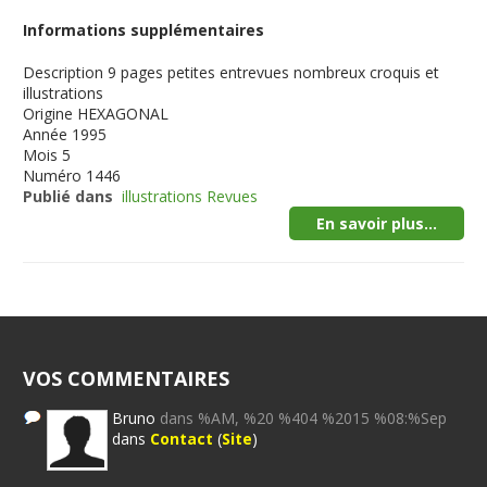
Informations supplémentaires
Description
9 pages petites entrevues nombreux croquis et
illustrations
Origine
HEXAGONAL
Année
1995
Mois
5
Numéro
1446
Publié dans
illustrations Revues
En savoir plus...
VOS COMMENTAIRES
Bruno
dans %AM, %20 %404 %2015 %08:%Sep
dans
Contact
(
Site
)