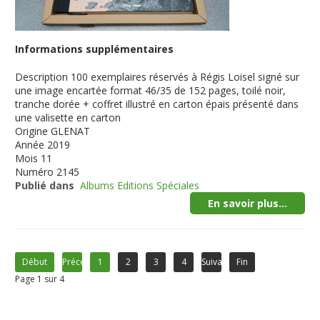
Informations supplémentaires
Description
100 exemplaires réservés à Régis Loisel signé sur
une image encartée format 46/35 de 152 pages, toilé noir,
tranche dorée + coffret illustré en carton épais présenté dans
une valisette en carton
Origine
GLENAT
Année
2019
Mois
11
Numéro
2145
Publié dans
Albums Editions Spéciales
En savoir plus...
Début
Précédent
1
2
3
4
Suivant
Fin
Page 1 sur 4