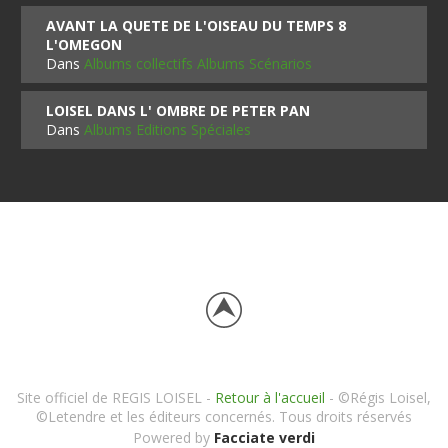
AVANT LA QUETE DE L'OISEAU DU TEMPS 8
L'OMEGON
Dans
Albums collectifs Albums Scénarios
LOISEL DANS L' OMBRE DE PETER PAN
Dans
Albums Editions Spéciales
Site officiel de REGIS LOISEL -
Retour à l'accueil
- ©Régis Loisel,
©Letendre et les éditeurs concernés. Tous droits réservés
Powered by
Facciate verdi