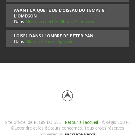
AVANT LA QUETE DE L'OISEAU DU TEMPS 8
L'OMEGON
Dans
Albums collectifs Albums Scénarios
LOISEL DANS L' OMBRE DE PETER PAN
Dans
Albums Editions Spéciales
Site officiel de REGIS LOISEL -
Retour à l'accueil
- ©Régis Loisel,
©Letendre et les éditeurs concernés. Tous droits réservés
Powered by
Facciate verdi