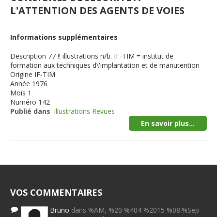
L'ATTENTION DES AGENTS DE VOIES
Informations supplémentaires
Description
77 !! illustrations n/b. IF-TIM = institut de
formation aux techniques d\'implantation et de manutention
Origine
IF-TIM
Année
1976
Mois
1
Numéro
142
Publié dans
illustrations Revues
En savoir plus...
VOS COMMENTAIRES
Bruno
dans %AM, %20 %404 %2015 %08:%Sep