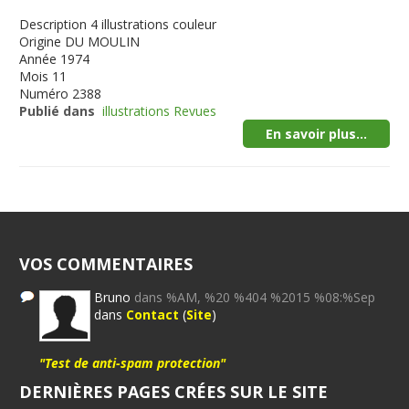
Description
4 illustrations couleur
Origine
DU MOULIN
Année
1974
Mois
11
Numéro
2388
Publié dans
illustrations Revues
En savoir plus...
VOS COMMENTAIRES
Bruno
dans %AM, %20 %404 %2015 %08:%Sep
dans
Contact
(
Site
)
"Test de anti-spam protection"
DERNIÈRES PAGES CRÉES SUR LE SITE