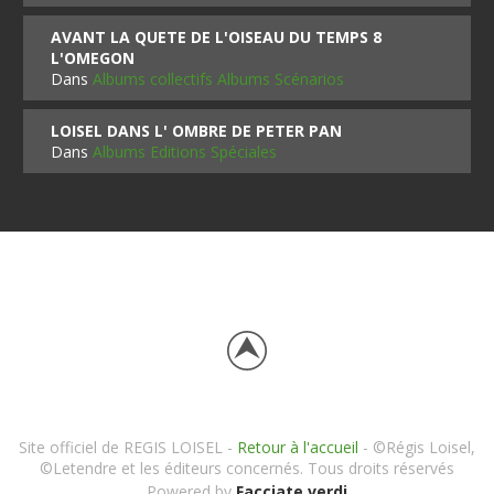
AVANT LA QUETE DE L'OISEAU DU TEMPS 8
L'OMEGON
Dans
Albums collectifs Albums Scénarios
LOISEL DANS L' OMBRE DE PETER PAN
Dans
Albums Editions Spéciales
Site officiel de REGIS LOISEL -
Retour à l'accueil
- ©Régis Loisel,
©Letendre et les éditeurs concernés. Tous droits réservés
Powered by
Facciate verdi