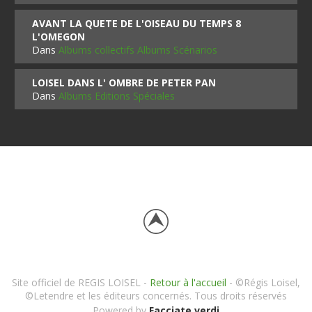
AVANT LA QUETE DE L'OISEAU DU TEMPS 8
L'OMEGON
Dans
Albums collectifs Albums Scénarios
LOISEL DANS L' OMBRE DE PETER PAN
Dans
Albums Editions Spéciales
Site officiel de REGIS LOISEL -
Retour à l'accueil
- ©Régis Loisel,
©Letendre et les éditeurs concernés. Tous droits réservés
Powered by
Facciate verdi