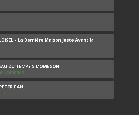
4
ISEL - La Dernière Maison Juste Avant la
SEAU DU TEMPS 8 L'OMEGON
ms Scénarios
 PETER PAN
les