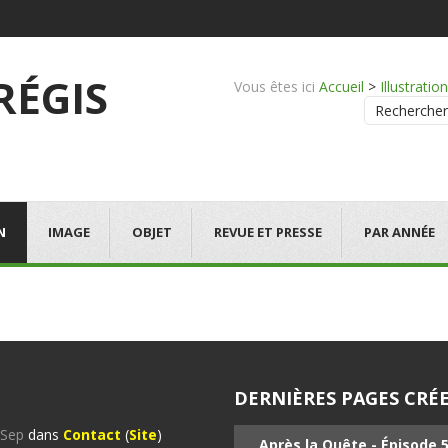
 RÉGIS
Vous êtes ici
Accueil
>
Illustration
Rechercher
N
IMAGE
OBJET
REVUE ET PRESSE
PAR ANNÉE
DERNIÈRES PAGES CRÉE
%Sep
dans
Contact
(
Site
)
Après la Quête - Épisode 