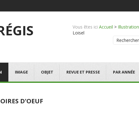
 RÉGIS
Vous êtes ici
Accueil
>
Illustration
Loisel
Rechercher
N
IMAGE
OBJET
REVUE ET PRESSE
PAR ANNÉE
TOIRES D'OEUF